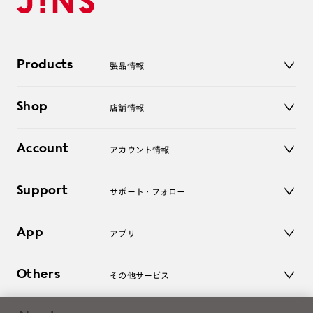
Products
製品情報
メガネ
Shop
店舗情報
サングラス
レンズ
店舗
コンタクトレンズ
Account
アカウント情報
オンラインショップ
老眼鏡
キッズ
マイページ／ログイン
Support
アクセサリー
サポート・フォロー
ログアウト
LINE公式アカウント
お知らせ
App
アプリ
よくあるご質問
ご利用ガイド
JINSアプリ
お問い合わせ
Others
その他サービス
3D WEB試着