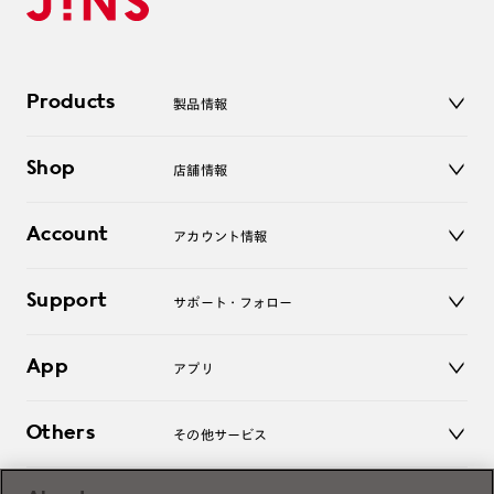
Products
製品情報
メガネ
Shop
店舗情報
サングラス
レンズ
店舗
コンタクトレンズ
Account
アカウント情報
オンラインショップ
老眼鏡
キッズ
マイページ／ログイン
Support
アクセサリー
サポート・フォロー
ログアウト
LINE公式アカウント
お知らせ
App
アプリ
よくあるご質問
ご利用ガイド
JINSアプリ
お問い合わせ
Others
その他サービス
3D WEB試着