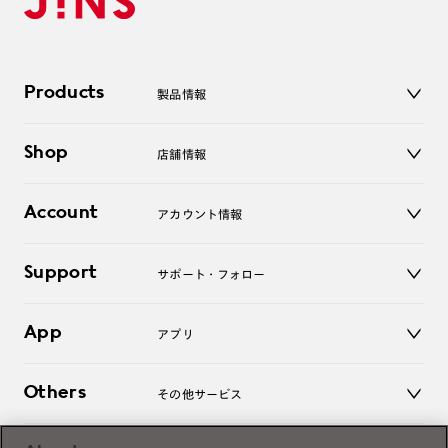
Products
製品情報
メガネ
Shop
店舗情報
サングラス
レンズ
店舗
コンタクトレンズ
Account
アカウント情報
オンラインショップ
老眼鏡
キッズ
マイページ／ログイン
Support
アクセサリー
サポート・フォロー
ログアウト
LINE公式アカウント
お知らせ
App
アプリ
よくあるご質問
ご利用ガイド
JINSアプリ
お問い合わせ
Others
その他サービス
3D WEB試着