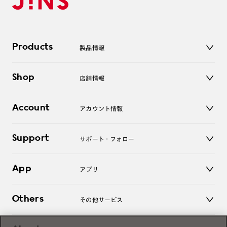
Products
製品情報
メガネ
Shop
店舗情報
サングラス
レンズ
店舗
コンタクトレンズ
Account
アカウント情報
オンラインショップ
老眼鏡
キッズ
マイページ／ログイン
Support
アクセサリー
サポート・フォロー
ログアウト
LINE公式アカウント
お知らせ
App
アプリ
よくあるご質問
ご利用ガイド
JINSアプリ
お問い合わせ
Others
その他サービス
3D WEB試着