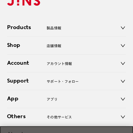
Products
製品情報
メガネ
Shop
店舗情報
サングラス
レンズ
店舗
コンタクトレンズ
Account
アカウント情報
オンラインショップ
老眼鏡
キッズ
マイページ／ログイン
Support
アクセサリー
サポート・フォロー
ログアウト
LINE公式アカウント
お知らせ
App
アプリ
よくあるご質問
ご利用ガイド
JINSアプリ
お問い合わせ
Others
その他サービス
3D WEB試着