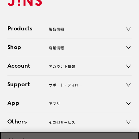
Products
製品情報
メガネ
Shop
店舗情報
サングラス
レンズ
店舗
コンタクトレンズ
Account
アカウント情報
オンラインショップ
老眼鏡
キッズ
マイページ／ログイン
Support
アクセサリー
サポート・フォロー
ログアウト
LINE公式アカウント
お知らせ
App
アプリ
よくあるご質問
ご利用ガイド
JINSアプリ
お問い合わせ
Others
その他サービス
3D WEB試着