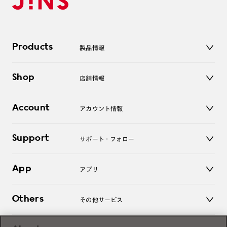
Products
製品情報
メガネ
Shop
店舗情報
サングラス
レンズ
店舗
コンタクトレンズ
Account
アカウント情報
オンラインショップ
老眼鏡
キッズ
マイページ／ログイン
Support
アクセサリー
サポート・フォロー
ログアウト
LINE公式アカウント
お知らせ
App
アプリ
よくあるご質問
ご利用ガイド
JINSアプリ
お問い合わせ
Others
その他サービス
3D WEB試着