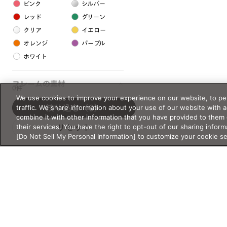
ピンク
シルバー
レッド
グリーン
クリア
イエロー
オレンジ
パープル
ホワイト
フレームの素材
0件
We use cookies to improve your experience on our website, to per
プラスチック系
traffic. We share information about your use of our website with 
絞り込む
（0）
combine it with other information that you have provided to them 
樹脂
their services. You have the right to opt-out of our sharing inform
リセット
[Do Not Sell My Personal Information] to customize your cookie s
アセテート
サスティナブル素材
セルロイド
金属系