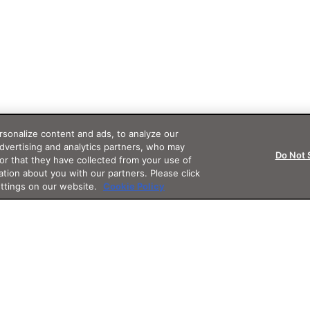
sonalize content and ads, to analyze our
advertising and analytics partners, who may
Do Not 
or that they have collected from your use of
ation about you with our partners. Please click
ettings on our website.
Cookie Policy