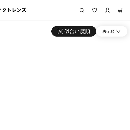
タクトレンズ
似合い度順
表示順