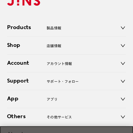
Products
製品情報
メガネ
Shop
店舗情報
サングラス
レンズ
店舗
コンタクトレンズ
Account
アカウント情報
オンラインショップ
老眼鏡
キッズ
マイページ／ログイン
Support
アクセサリー
サポート・フォロー
ログアウト
LINE公式アカウント
お知らせ
App
アプリ
よくあるご質問
ご利用ガイド
JINSアプリ
お問い合わせ
Others
その他サービス
3D WEB試着