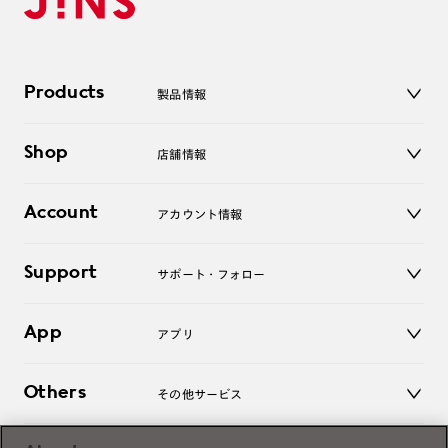
Products
製品情報
メガネ
Shop
店舗情報
サングラス
レンズ
店舗
コンタクトレンズ
Account
アカウント情報
オンラインショップ
老眼鏡
キッズ
マイページ／ログイン
Support
アクセサリー
サポート・フォロー
ログアウト
LINE公式アカウント
お知らせ
App
アプリ
よくあるご質問
ご利用ガイド
JINSアプリ
お問い合わせ
Others
その他サービス
3D WEB試着