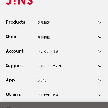
Products
製品情報
メガネ
Shop
店舗情報
サングラス
レンズ
店舗
コンタクトレンズ
Account
アカウント情報
オンラインショップ
老眼鏡
キッズ
マイページ／ログイン
Support
アクセサリー
サポート・フォロー
ログアウト
LINE公式アカウント
お知らせ
App
アプリ
よくあるご質問
ご利用ガイド
JINSアプリ
お問い合わせ
Others
その他サービス
3D WEB試着