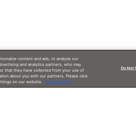
sonalize content and ads, to analyze our
advertising and analytics partners, who may
Do Not 
or that they have collected from your use of
ation about you with our partners. Please click
ettings on our website.
Cookie Policy