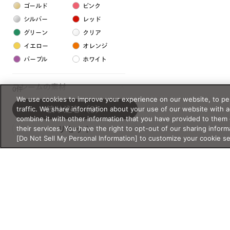
ゴールド
ピンク
シルバー
レッド
グリーン
クリア
イエロー
オレンジ
パープル
ホワイト
フレームの素材
0件
We use cookies to improve your experience on our website, to per
プラスチック系
traffic. We share information about your use of our website with 
絞り込む
（0）
combine it with other information that you have provided to them 
樹脂
their services. You have the right to opt-out of our sharing inform
リセット
[Do Not Sell My Personal Information] to customize your cookie s
アセテート
サスティナブル素材
セルロイド
金属系