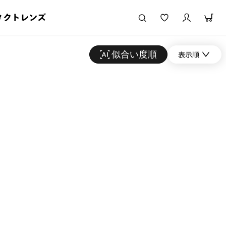
タクトレンズ
似合い度順
表示順