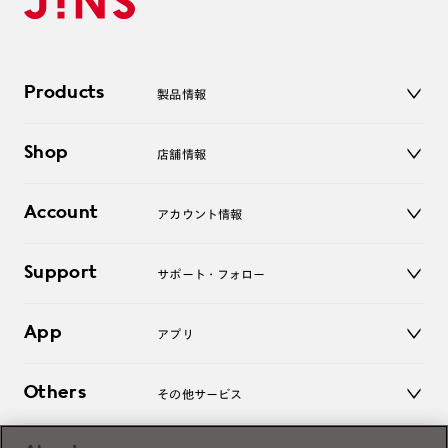
Products
製品情報
メガネ
Shop
店舗情報
サングラス
レンズ
店舗
コンタクトレンズ
Account
アカウント情報
オンラインショップ
老眼鏡
キッズ
マイページ／ログイン
Support
アクセサリー
サポート・フォロー
ログアウト
LINE公式アカウント
お知らせ
App
アプリ
よくあるご質問
ご利用ガイド
JINSアプリ
お問い合わせ
Others
その他サービス
3D WEB試着