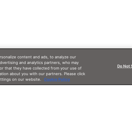
sonalize content and ads, to analyze our
advertising and analytics partners, who may
Do Not 
or that they have collected from your use of
ation about you with our partners. Please click
ettings on our website.
Cookie Policy