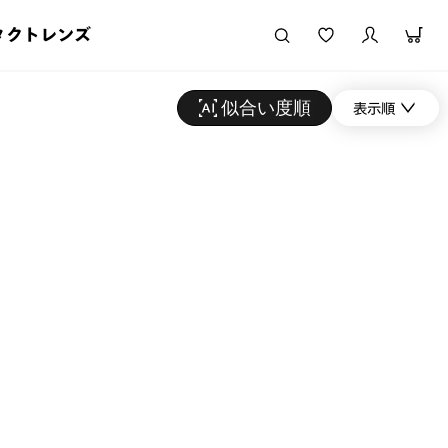
タクトレンズ
似合い度順
表示順