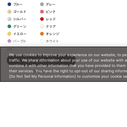
ブルー
グレー
ゴールド
ピンク
シルバー
レッド
グリーン
クリア
イエロー
オレンジ
パープル
ホワイト
0件
We use cookies to improve your experience on our website, to per
フレームの素材
traffic. We share information about your use of our website with 
絞り込む
（0）
combine it with other information that you have provided to them 
プラスチック系
their services. You have the right to opt-out of our sharing inform
リセット
[Do Not Sell My Personal Information] to customize your cookie s
樹脂
アセテート
サスティナブル素材
セルロイド