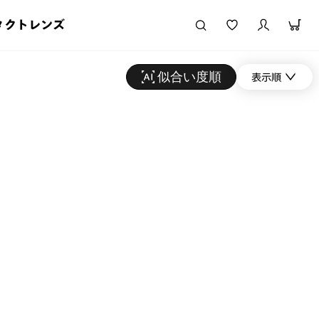
タクトレンズ
似合い度順
表示順