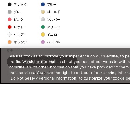
ブラック
ブルー
グレー
ゴールド
ピンク
シルバー
レッド
グリーン
クリア
イエロー
オレンジ
パープル
ホワイト
0件
We use cookies to improve your experience on our website, to per
traffic. We share information about your use of our website with 
絞り込む
（0）
フレームの素材
combine it with other information that you have provided to them 
their services. You have the right to opt-out of our sharing inform
リセット
プラスチック系
[Do Not Sell My Personal Information] to customize your cookie s
樹脂
アセテート
サスティナブル素材
セルロイド