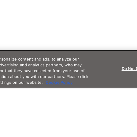
sonalize content and ads, to analyze our
advertising and analytics partners, who may
Do Not 
or that they have collected from your use of
ation about you with our partners. Please click
ettings on our website.
Cookie Policy