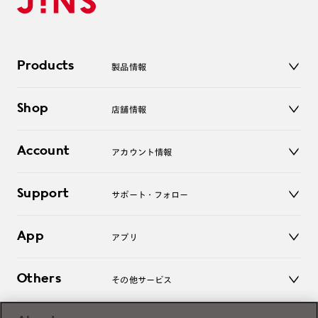
Products
製品情報
メガネ
Shop
店舗情報
サングラス
レンズ
店舗
コンタクトレンズ
Account
アカウント情報
オンラインショップ
老眼鏡
キッズ
マイページ／ログイン
Support
アクセサリー
サポート・フォロー
ログアウト
LINE公式アカウント
お知らせ
App
アプリ
よくあるご質問
ご利用ガイド
JINSアプリ
お問い合わせ
Others
その他サービス
3D WEB試着