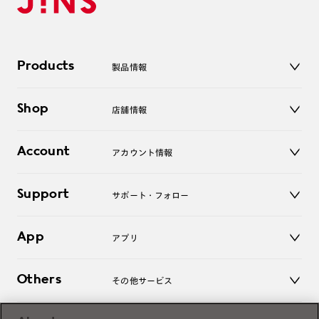
Products
製品情報
メガネ
Shop
店舗情報
サングラス
レンズ
店舗
コンタクトレンズ
Account
アカウント情報
オンラインショップ
老眼鏡
キッズ
マイページ／ログイン
Support
アクセサリー
サポート・フォロー
ログアウト
LINE公式アカウント
お知らせ
App
アプリ
よくあるご質問
ご利用ガイド
JINSアプリ
お問い合わせ
Others
その他サービス
3D WEB試着