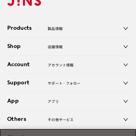
Products
製品情報
メガネ
Shop
店舗情報
サングラス
レンズ
店舗
コンタクトレンズ
Account
アカウント情報
オンラインショップ
老眼鏡
キッズ
マイページ／ログイン
Support
アクセサリー
サポート・フォロー
ログアウト
LINE公式アカウント
お知らせ
App
アプリ
よくあるご質問
ご利用ガイド
JINSアプリ
お問い合わせ
Others
その他サービス
3D WEB試着