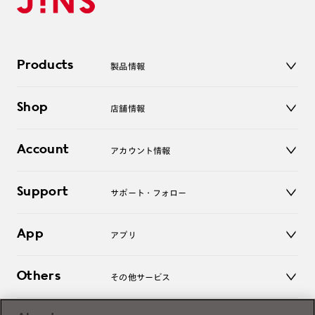
Products
製品情報
メガネ
Shop
店舗情報
サングラス
レンズ
店舗
コンタクトレンズ
Account
アカウント情報
オンラインショップ
老眼鏡
キッズ
マイページ／ログイン
Support
アクセサリー
サポート・フォロー
ログアウト
LINE公式アカウント
お知らせ
App
アプリ
よくあるご質問
ご利用ガイド
JINSアプリ
お問い合わせ
Others
その他サービス
3D WEB試着