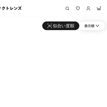
タクトレンズ
似合い度順
表示順