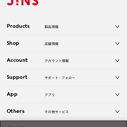
Products
製品情報
メガネ
Shop
店舗情報
サングラス
レンズ
店舗
コンタクトレンズ
Account
アカウント情報
オンラインショップ
老眼鏡
キッズ
マイページ／ログイン
Support
アクセサリー
サポート・フォロー
ログアウト
LINE公式アカウント
お知らせ
App
アプリ
よくあるご質問
ご利用ガイド
JINSアプリ
お問い合わせ
Others
その他サービス
3D WEB試着