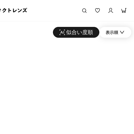
タクトレンズ
似合い度順
表示順