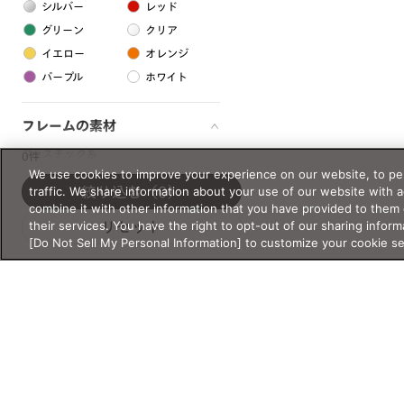
シルバー
レッド
グリーン
クリア
イエロー
オレンジ
パープル
ホワイト
フレームの素材
プラスチック系
0件
We use cookies to improve your experience on our website, to per
樹脂
traffic. We share information about your use of our website with 
絞り込む
（0）
combine it with other information that you have provided to them 
their services. You have the right to opt-out of our sharing inform
リセット
アセテート
[Do Not Sell My Personal Information] to customize your cookie s
サスティナブル素材
セルロイド
金属系
メタル