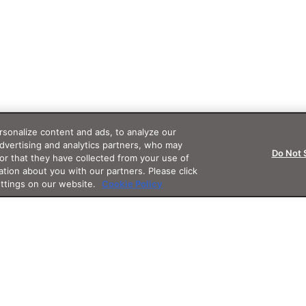
sonalize content and ads, to analyze our
advertising and analytics partners, who may
Do Not 
or that they have collected from your use of
ation about you with our partners. Please click
ettings on our website.
Cookie Policy