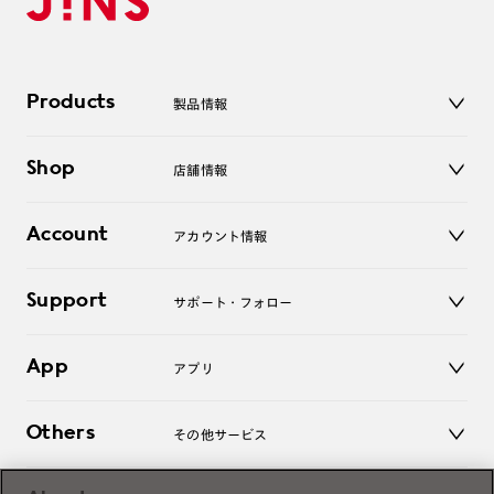
Products
製品情報
メガネ
Shop
店舗情報
サングラス
レンズ
店舗
コンタクトレンズ
Account
アカウント情報
オンラインショップ
老眼鏡
キッズ
マイページ／ログイン
Support
アクセサリー
サポート・フォロー
ログアウト
LINE公式アカウント
お知らせ
App
アプリ
よくあるご質問
ご利用ガイド
JINSアプリ
お問い合わせ
Others
その他サービス
3D WEB試着