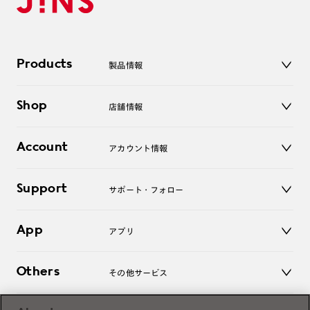
Products
製品情報
メガネ
Shop
店舗情報
サングラス
レンズ
店舗
コンタクトレンズ
Account
アカウント情報
オンラインショップ
老眼鏡
キッズ
マイページ／ログイン
Support
アクセサリー
サポート・フォロー
ログアウト
LINE公式アカウント
お知らせ
App
アプリ
よくあるご質問
ご利用ガイド
JINSアプリ
お問い合わせ
Others
その他サービス
3D WEB試着