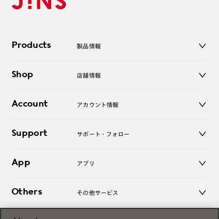
Products
製品情報
メガネ
Shop
店舗情報
サングラス
レンズ
店舗
コンタクトレンズ
Account
アカウント情報
オンラインショップ
老眼鏡
キッズ
マイページ／ログイン
Support
アクセサリー
サポート・フォロー
ログアウト
LINE公式アカウント
お知らせ
App
アプリ
よくあるご質問
ご利用ガイド
JINSアプリ
お問い合わせ
Others
その他サービス
3D WEB試着