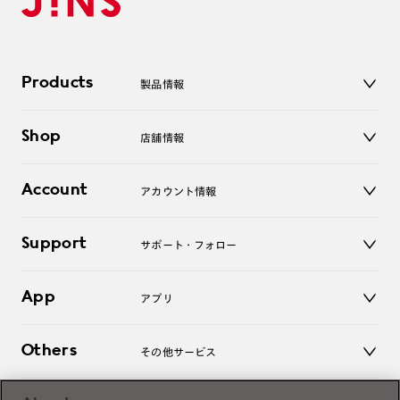
Products
製品情報
メガネ
Shop
店舗情報
サングラス
レンズ
店舗
コンタクトレンズ
Account
アカウント情報
オンラインショップ
老眼鏡
キッズ
マイページ／ログイン
Support
アクセサリー
サポート・フォロー
ログアウト
LINE公式アカウント
お知らせ
App
アプリ
よくあるご質問
ご利用ガイド
JINSアプリ
お問い合わせ
Others
その他サービス
3D WEB試着