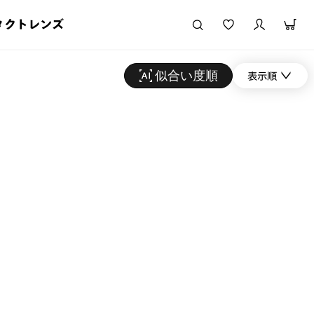
タクトレンズ
似合い度順
表示順