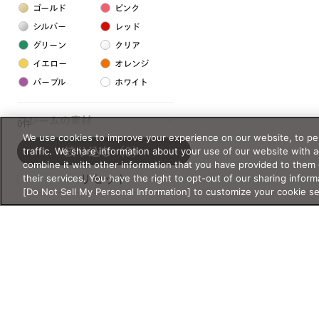
ゴールド
ピンク
シルバー
レッド
グリーン
クリア
イエロー
オレンジ
パープル
ホワイト
フレームの素材
0件
We use cookies to improve your experience on our website, to per
プラスチック系
traffic. We share information about your use of our website with 
絞り込む
（0）
combine it with other information that you have provided to them 
樹脂
their services. You have the right to opt-out of our sharing inform
リセット
[Do Not Sell My Personal Information] to customize your cookie s
アセテート
サスティナブル素材
セルロイド
金属系