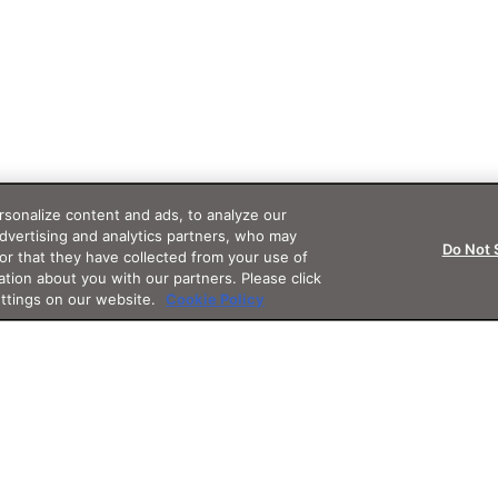
sonalize content and ads, to analyze our
advertising and analytics partners, who may
Do Not 
or that they have collected from your use of
ation about you with our partners. Please click
ettings on our website.
Cookie Policy