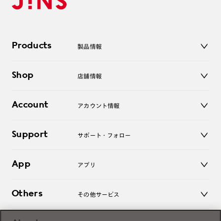
Products
製品情報
メガネ
Shop
店舗情報
サングラス
レンズ
店舗
コンタクトレンズ
Account
アカウント情報
オンラインショップ
老眼鏡
キッズ
マイページ／ログイン
Support
アクセサリー
サポート・フォロー
ログアウト
LINE公式アカウント
お知らせ
App
アプリ
よくあるご質問
ご利用ガイド
JINSアプリ
お問い合わせ
Others
その他サービス
3D WEB試着