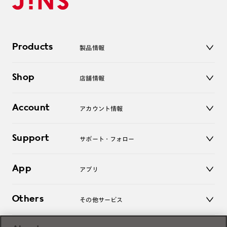
Products
製品情報
メガネ
Shop
店舗情報
サングラス
レンズ
店舗
コンタクトレンズ
Account
アカウント情報
オンラインショップ
老眼鏡
キッズ
マイページ／ログイン
Support
アクセサリー
サポート・フォロー
ログアウト
LINE公式アカウント
お知らせ
App
アプリ
よくあるご質問
ご利用ガイド
JINSアプリ
お問い合わせ
Others
その他サービス
3D WEB試着