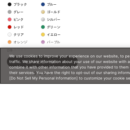
ブラック
ブルー
グレー
ゴールド
ピンク
シルバー
レッド
グリーン
クリア
イエロー
オレンジ
パープル
ホワイト
0件
We use cookies to improve your experience on our website, to per
traffic. We share information about your use of our website with 
絞り込む
（0）
フレームの素材
combine it with other information that you have provided to them 
their services. You have the right to opt-out of our sharing inform
リセット
プラスチック系
[Do Not Sell My Personal Information] to customize your cookie s
樹脂
アセテート
サスティナブル素材
セルロイド