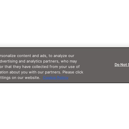
sonalize content and ads, to analyze our
advertising and analytics partners, who may
Do Not 
or that they have collected from your use of
ation about you with our partners. Please click
ettings on our website.
Cookie Policy