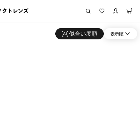
タクトレンズ
似合い度順
表示順