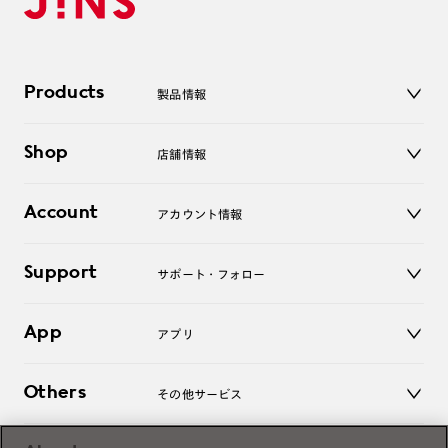
Products
製品情報
メガネ
Shop
店舗情報
サングラス
レンズ
店舗
コンタクトレンズ
Account
アカウント情報
オンラインショップ
老眼鏡
キッズ
マイページ／ログイン
Support
アクセサリー
サポート・フォロー
ログアウト
LINE公式アカウント
お知らせ
App
アプリ
よくあるご質問
ご利用ガイド
JINSアプリ
お問い合わせ
Others
その他サービス
3D WEB試着