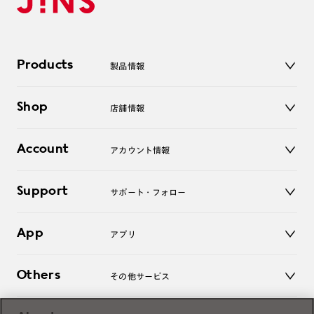
Products
製品情報
メガネ
Shop
店舗情報
サングラス
レンズ
店舗
コンタクトレンズ
Account
アカウント情報
オンラインショップ
老眼鏡
キッズ
マイページ／ログイン
Support
アクセサリー
サポート・フォロー
ログアウト
LINE公式アカウント
お知らせ
App
アプリ
よくあるご質問
ご利用ガイド
JINSアプリ
お問い合わせ
Others
その他サービス
3D WEB試着