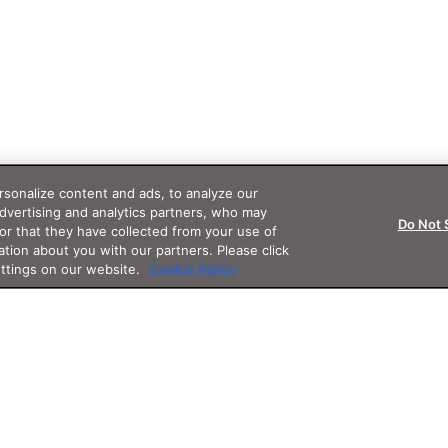
sonalize content and ads, to analyze our
advertising and analytics partners, who may
Do Not 
or that they have collected from your use of
ation about you with our partners. Please click
ettings on our website.
Cookie Policy