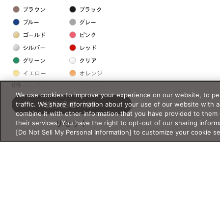
ブラウン
ブラック
ブルー
グレー
ゴールド
ピンク
シルバー
レッド
グリーン
クリア
イエロー
オレンジ
0件
パープル
ホワイト
We use cookies to improve your experience on our website, to per
traffic. We share information about your use of our website with 
絞り込む
（0）
フレームの素材
combine it with other information that you have provided to them 
their services. You have the right to opt-out of our sharing inform
リセット
プラスチック系
[Do Not Sell My Personal Information] to customize your cookie s
樹脂
アセテート
サスティナブル素材
セルロイド