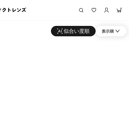
タクトレンズ
似合い度順
表示順