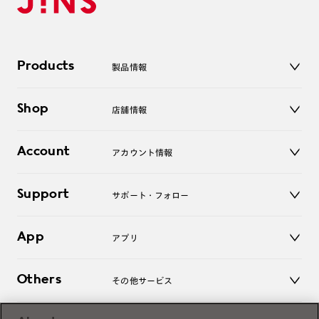
Products
製品情報
メガネ
Shop
店舗情報
サングラス
レンズ
店舗
コンタクトレンズ
Account
アカウント情報
オンラインショップ
老眼鏡
キッズ
マイページ／ログイン
Support
アクセサリー
サポート・フォロー
ログアウト
LINE公式アカウント
お知らせ
App
アプリ
よくあるご質問
ご利用ガイド
JINSアプリ
お問い合わせ
Others
その他サービス
3D WEB試着