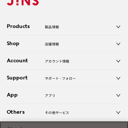
Products
製品情報
メガネ
Shop
店舗情報
サングラス
レンズ
店舗
コンタクトレンズ
Account
アカウント情報
オンラインショップ
老眼鏡
キッズ
マイページ／ログイン
Support
アクセサリー
サポート・フォロー
ログアウト
LINE公式アカウント
お知らせ
App
アプリ
よくあるご質問
ご利用ガイド
JINSアプリ
お問い合わせ
Others
その他サービス
3D WEB試着