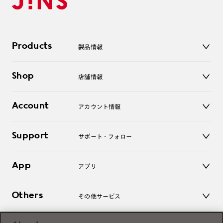
Products
製品情報
メガネ
Shop
店舗情報
サングラス
レンズ
店舗
コンタクトレンズ
Account
アカウント情報
オンラインショップ
老眼鏡
キッズ
マイページ／ログイン
Support
アクセサリー
サポート・フォロー
ログアウト
LINE公式アカウント
お知らせ
App
アプリ
よくあるご質問
ご利用ガイド
JINSアプリ
お問い合わせ
Others
その他サービス
3D WEB試着