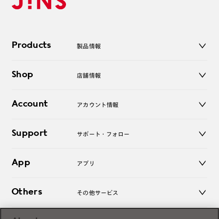
Products
製品情報
メガネ
Shop
店舗情報
サングラス
レンズ
店舗
コンタクトレンズ
Account
アカウント情報
オンラインショップ
老眼鏡
キッズ
マイページ／ログイン
Support
アクセサリー
サポート・フォロー
ログアウト
LINE公式アカウント
お知らせ
App
アプリ
よくあるご質問
ご利用ガイド
JINSアプリ
お問い合わせ
Others
その他サービス
3D WEB試着