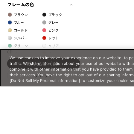
フレームの色
ブラウン
ブラック
ブルー
グレー
ゴールド
ピンク
シルバー
レッド
グリーン
クリア
0件
イエロー
オレンジ
We use cookies to improve your experience on our website, to per
パープル
ホワイト
traffic. We share information about your use of our website with 
絞り込む
（0）
combine it with other information that you have provided to them 
their services. You have the right to opt-out of our sharing inform
リセット
フレームの素材
[Do Not Sell My Personal Information] to customize your cookie s
プラスチック系
樹脂
アセテート
サスティナブル素材