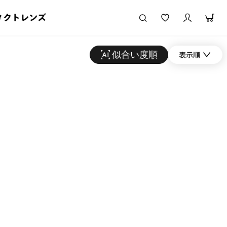
タクトレンズ
似合い度順
表示順