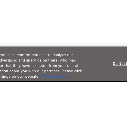
sonalize content and ads, to analyze our
advertising and analytics partners, who may
Do Not 
or that they have collected from your use of
ation about you with our partners. Please click
ettings on our website.
Cookie Policy