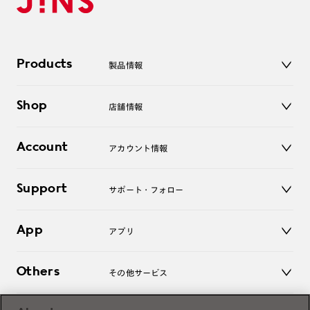
Products
製品情報
メガネ
Shop
店舗情報
サングラス
レンズ
店舗
コンタクトレンズ
Account
アカウント情報
オンラインショップ
老眼鏡
キッズ
マイページ／ログイン
Support
アクセサリー
サポート・フォロー
ログアウト
LINE公式アカウント
お知らせ
App
アプリ
よくあるご質問
ご利用ガイド
JINSアプリ
お問い合わせ
Others
その他サービス
3D WEB試着