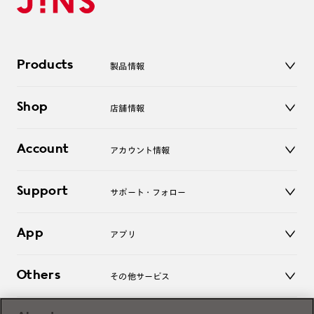
Products
製品情報
メガネ
Shop
店舗情報
サングラス
レンズ
店舗
コンタクトレンズ
Account
アカウント情報
オンラインショップ
老眼鏡
キッズ
マイページ／ログイン
Support
アクセサリー
サポート・フォロー
ログアウト
LINE公式アカウント
お知らせ
App
アプリ
よくあるご質問
ご利用ガイド
JINSアプリ
お問い合わせ
Others
その他サービス
3D WEB試着