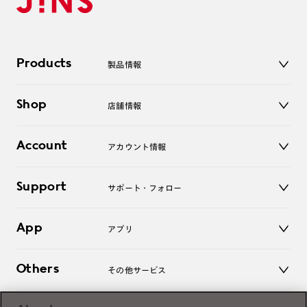
Products
製品情報
メガネ
Shop
店舗情報
サングラス
レンズ
店舗
コンタクトレンズ
Account
アカウント情報
オンラインショップ
老眼鏡
キッズ
マイページ／ログイン
Support
アクセサリー
サポート・フォロー
ログアウト
LINE公式アカウント
お知らせ
App
アプリ
よくあるご質問
ご利用ガイド
JINSアプリ
お問い合わせ
Others
その他サービス
3D WEB試着