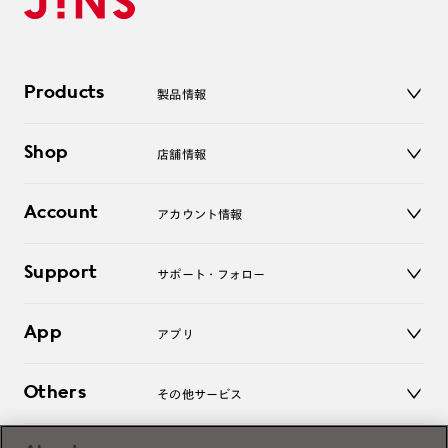
Products
製品情報
メガネ
Shop
店舗情報
サングラス
レンズ
店舗
コンタクトレンズ
Account
アカウント情報
オンラインショップ
老眼鏡
キッズ
マイページ／ログイン
Support
アクセサリー
サポート・フォロー
ログアウト
LINE公式アカウント
お知らせ
App
アプリ
よくあるご質問
ご利用ガイド
JINSアプリ
お問い合わせ
Others
その他サービス
3D WEB試着