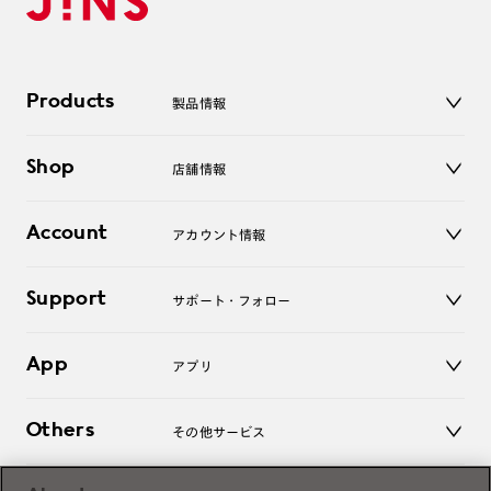
Products
製品情報
メガネ
Shop
店舗情報
サングラス
レンズ
店舗
コンタクトレンズ
Account
アカウント情報
オンラインショップ
老眼鏡
キッズ
マイページ／ログイン
Support
アクセサリー
サポート・フォロー
ログアウト
LINE公式アカウント
お知らせ
App
アプリ
よくあるご質問
ご利用ガイド
JINSアプリ
お問い合わせ
Others
その他サービス
3D WEB試着