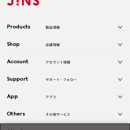
Products
製品情報
メガネ
Shop
店舗情報
サングラス
レンズ
店舗
コンタクトレンズ
Account
アカウント情報
オンラインショップ
老眼鏡
キッズ
マイページ／ログイン
Support
アクセサリー
サポート・フォロー
ログアウト
LINE公式アカウント
お知らせ
App
アプリ
よくあるご質問
ご利用ガイド
JINSアプリ
お問い合わせ
Others
その他サービス
3D WEB試着