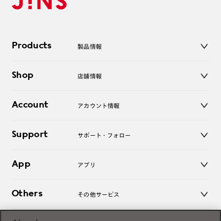
Products
製品情報
メガネ
Shop
店舗情報
サングラス
レンズ
店舗
コンタクトレンズ
Account
アカウント情報
オンラインショップ
老眼鏡
キッズ
マイページ／ログイン
Support
アクセサリー
サポート・フォロー
ログアウト
LINE公式アカウント
お知らせ
App
アプリ
よくあるご質問
ご利用ガイド
JINSアプリ
お問い合わせ
Others
その他サービス
3D WEB試着