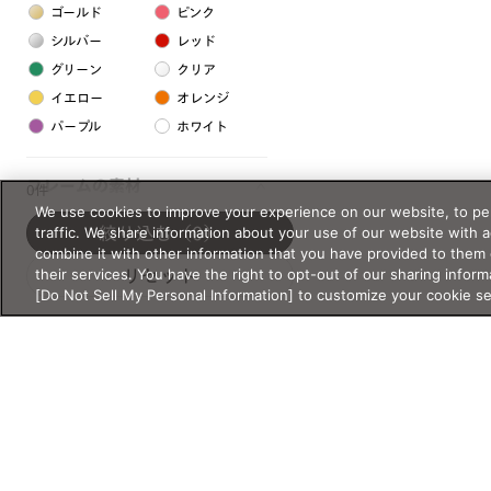
ゴールド
ピンク
シルバー
レッド
グリーン
クリア
イエロー
オレンジ
パープル
ホワイト
フレームの素材
0件
We use cookies to improve your experience on our website, to per
プラスチック系
traffic. We share information about your use of our website with 
絞り込む
（0）
combine it with other information that you have provided to them 
樹脂
their services. You have the right to opt-out of our sharing inform
リセット
[Do Not Sell My Personal Information] to customize your cookie s
アセテート
サスティナブル素材
セルロイド
金属系