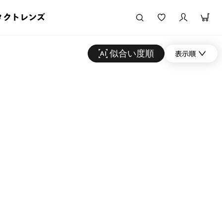
タクトレンズ
似合い度順
表示順