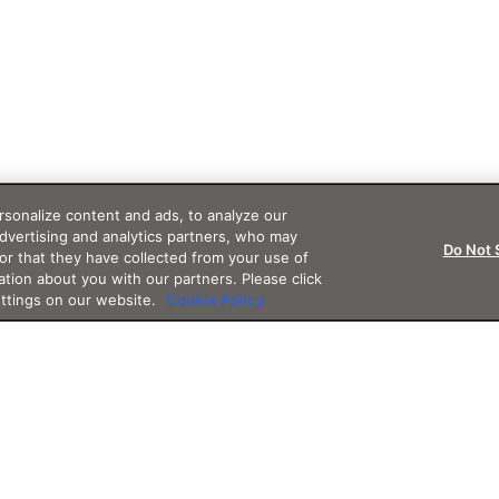
sonalize content and ads, to analyze our
advertising and analytics partners, who may
Do Not 
or that they have collected from your use of
ation about you with our partners. Please click
ettings on our website.
Cookie Policy