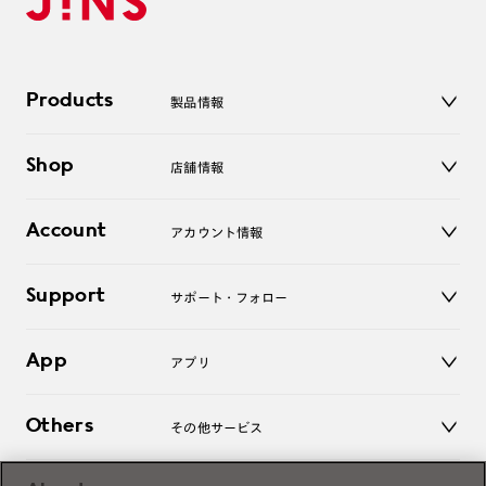
Products
製品情報
メガネ
Shop
店舗情報
サングラス
レンズ
店舗
コンタクトレンズ
Account
アカウント情報
オンラインショップ
老眼鏡
キッズ
マイページ／ログイン
Support
アクセサリー
サポート・フォロー
ログアウト
LINE公式アカウント
お知らせ
App
アプリ
よくあるご質問
ご利用ガイド
JINSアプリ
お問い合わせ
Others
その他サービス
3D WEB試着