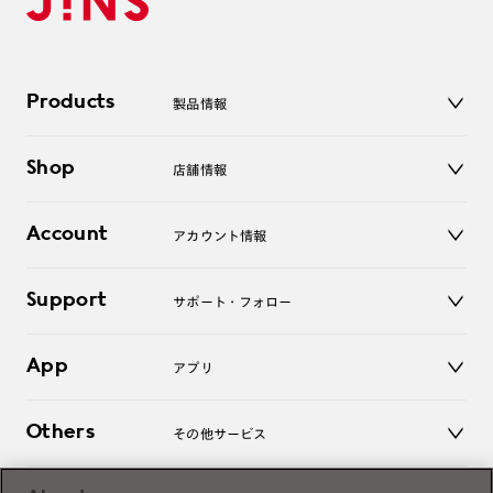
Products
製品情報
メガネ
Shop
店舗情報
サングラス
レンズ
店舗
コンタクトレンズ
Account
アカウント情報
オンラインショップ
老眼鏡
キッズ
マイページ／ログイン
Support
アクセサリー
サポート・フォロー
ログアウト
LINE公式アカウント
お知らせ
App
アプリ
よくあるご質問
ご利用ガイド
JINSアプリ
お問い合わせ
Others
その他サービス
3D WEB試着