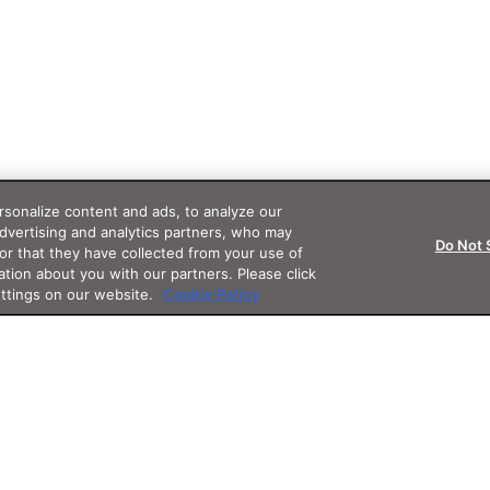
sonalize content and ads, to analyze our
advertising and analytics partners, who may
Do Not 
or that they have collected from your use of
ation about you with our partners. Please click
ettings on our website.
Cookie Policy