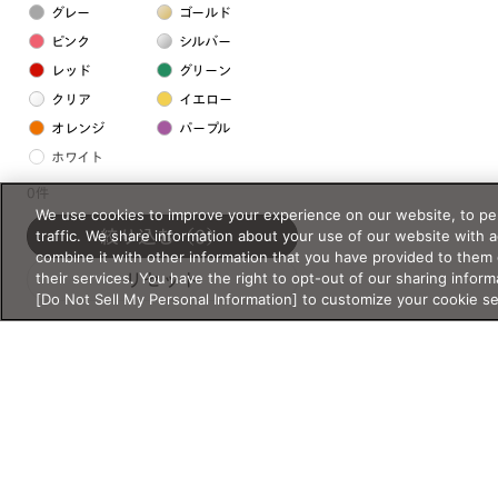
グレー
ゴールド
ピンク
シルバー
レッド
グリーン
クリア
イエロー
オレンジ
パープル
ホワイト
0件
We use cookies to improve your experience on our website, to per
フレームの素材
traffic. We share information about your use of our website with 
絞り込む
（0）
プラスチック系
combine it with other information that you have provided to them 
their services. You have the right to opt-out of our sharing inform
リセット
樹脂
[Do Not Sell My Personal Information] to customize your cookie s
アセテート
サスティナブル素材
セルロイド