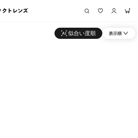
タクトレンズ
似合い度順
表示順