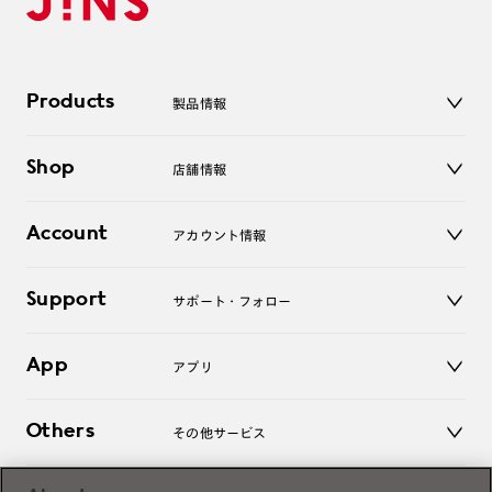
Products
製品情報
メガネ
Shop
店舗情報
サングラス
レンズ
店舗
コンタクトレンズ
Account
アカウント情報
オンラインショップ
老眼鏡
キッズ
マイページ／ログイン
Support
アクセサリー
サポート・フォロー
ログアウト
LINE公式アカウント
お知らせ
App
アプリ
よくあるご質問
ご利用ガイド
JINSアプリ
お問い合わせ
Others
その他サービス
3D WEB試着